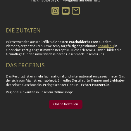
Hartingowe Dry Gin - Regional aus dem Harz
DIE ZUTATEN
Wacholderbeeren
Wir verwenden ausschließlich die besten
aus dem
Piemont, ergänzt durch 19 weitere, sorgfältig abgestimmte
Botanicals
in
einer einzigartig abgestimmten Rezeptur. Diese erlesene Auswahl bildet die
Grundlage für den unverwechselbaren Geschmack unseres Gins.
DAS ERGEBNIS
Das Resultat ist ein mehrfach national und international ausgezeichneter
Gin
,
der sich vom Mainstream abhebt. Ein edles Destillat für Kenner und Liebhaber
Harzer Gin.
des reinen Geschmacks. Preisgekrönter Genuss - Echter
Regional einkaufen in unserem Online shop:
Online bestellen