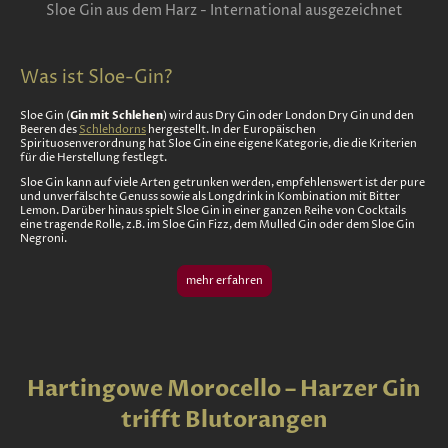
Sloe Gin aus dem Harz - International ausgezeichnet
Was ist Sloe-Gin?
Gin mit Schlehen
Sloe Gin (
) wird aus Dry Gin oder London Dry Gin und den
Beeren des
Schlehdorns
hergestellt. In der Europäischen
Spirituosenverordnung hat Sloe Gin eine eigene Kategorie, die die Kriterien
für die Herstellung festlegt.
Sloe Gin kann auf viele Arten getrunken werden, empfehlenswert ist der pure
und unverfälschte Genuss sowie als Longdrink in Kombination mit Bitter
Lemon. Darüber hinaus spielt Sloe Gin in einer ganzen Reihe von Cocktails
eine tragende Rolle, z.B. im Sloe Gin Fizz, dem Mulled Gin oder dem Sloe Gin
Negroni.
mehr erfahren
Hartingowe Morocello – Harzer Gin
trifft Blutorangen