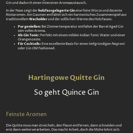
Gin und dadurch einen intensiven Aromaaustausch.
holzfassgelagerte Gin
In der Nase zeigt der
eine feine Würze und dezente
Röstaromen. Am Gaumen entfaltet sich ein harmonisches Zusammenspiel aus
Wacholder
traditionellem
und der süßlichen Wärme des Holzfasses.
Pur genießen:
Bei Zimmertemperatur entfaltet der Barrel Aged Gin
sein volles Aroma.
Als Gin Tonic:
Perfekt mit einem milden Indian Tonic Water und einer
Orangenzeste.
Für Cocktails:
Negroni
Eine exzellente Basis für einen tiefgründigen
Gin Old Fashioned
oder
.
Hartingowe Quitte Gin
So geht Quince Gin
Feinste Aromen
Die Quitte muss man streicheln, den Flaum entfernen, dann schneiden und
erst dann weiterverarbeiten. Das macht Arbeit, doch die Mühe lohnt sich.