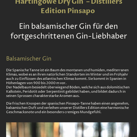
Hartingowe Dry Gin – Distillers
Edition Pinsapo
Ein balsamischer Gin für den
fortgeschrittenen Gin-Liebhaber
Balsamischer Gin
Die Spanische Tanne ist ein Baum des montanen und humiden, mediterranen
Klimas, wobei es an ihren natürlichen Standorten im Winter und im Frühjahr
auch zu Einflüssen des atlantischen Klimas kommt. Sie kommt in Spanien in
Höhenlagen von 900 bis 2000 m vor.
Der Nadelbaum besiedelt überwiegend Böden, welche sich aus dolomitischen
Kalkstein, Peridotit oder Serpentinit gebildet haben, und bildet dadurch in
seinen Sprossen charakterstarke Aromen aus.
Die frischen Knospen der spanischen Pinsapo-Tanne haben einen angenehm,
balsamischen Duft und verleihen unserer Distillers Edition eine harmonische
Geschmacksnote und ein besonders cremiges Mundgefühl.