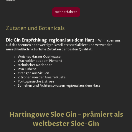
mehr erfahren
Zutaten und Botanicals
Die Gin Empfehlung regional aus dem Harz -
Wir haben uns
auf das Brennen hochwertiger Destillate spezialisiert und verwenden
ausschließlich natürliche Zutaten
der besten Qualität.
Weiches Harzer Quellwasser
Wacholder aus dem Piemont
Heimischer Koriander
Java Kubebe
Orangen aus Sizilien
Zitronen von der Amalfi-Küste
Portugiesische Zistrose
Schlehen und Fichtensprossen regional aus dem Harz
Hartingowe Sloe Gin – prämiert als
weltbester Sloe-Gin