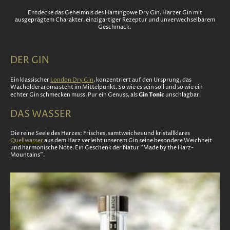
Entdecke das Geheimnis des Hartingowe Dry Gin. Harzer Gin mit
ausgeprägtem Charakter, einzigartiger Rezeptur und unverwechselbarem
Geschmack.
DER GIN
Ein klassischer
London Dry Gin
, konzentriert auf den Ursprung, das
Wacholderaroma steht im Mittelpunkt. So wie es sein soll und so wie ein
Gin Tonic
echter Gin schmecken muss. Pur ein Genuss, als
unschlagbar.
DAS WASSER
Die reine Seele des Harzes: Frisches, samtweiches und kristallklares
Quellwasser
aus dem Harz verleiht unserem
Gin
seine besondere Weichheit
und harmonische Note. Ein Geschenk der Natur "Made by the Harz-
Mountains".