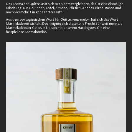
Das Aroma der Quitte lässt sich mit nichts vergleichen, das ist eine einmalige
Mischung, aus Holunder, Apfel, Zitrone, Pfirsich, Ananas, Birne, Rosen und
noch viel mehr. Ein ganz zarter Duft.
Aus dem portugiesischen Wort für Quitte, »marmelo«, hat sich das Wort
Marmelade entwickelt. Doch eignet sich diese tolle Frucht für weit mehr als
Marmelade oder Gelee. In Liaison mit unserem Hartingowe Gin eine
beispiellose Aromabombe.