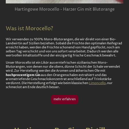
Hartingowe Morocello - Harzer Gin mit Blutorange
Was ist Morocello?
Wir verwenden zu 100% Moro-Blutorangen, die wir direkt von einer Bio-
Landwirtin auf Sizilien beziehen. Sobald die Früchte den optimalen Reifegrad
erreicht haben, werden die Früchte schonend von Hand gepflückt, noch am
selben Tag verschickt und von uns sofort verarbeitet. Dadurch werden alle
wertvollen Inhaltsstoffe und der einzigartig frische Geschmack bewahrt.
Unser Morocello ist ein Likör aus erntefrischen sizilianischen Moro-
Blutorangen, von denen nur die obere, dünne Schicht der Schale verwendet
wird. Zur Herstellung werden die Aromen und ätherischen Öle mit
hochprozentigem Gin
aus den Orangenschalen extrahiert und das
aromatriefende Geschmackskonzentrat anschließend auf Trinkstärke
verdünnt. Die Herstellung erfolgt wie beim
klassischen
Limoncello
, nur
schmeckst am Ende deutlich besser.
mehr erfahren