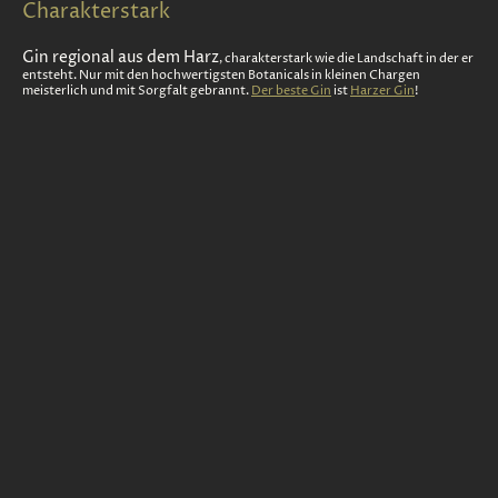
Charakterstark
Gin regional aus dem Harz
, charakterstark wie die Landschaft in der er
entsteht. Nur mit den hochwertigsten Botanicals in kleinen Chargen
meisterlich und mit Sorgfalt gebrannt.
Der beste Gin
ist
Harzer Gin
!