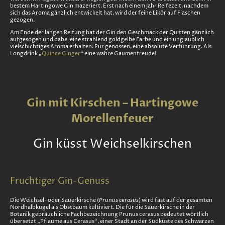
bestem Hartingowe Gin mazeriert. Erst nach einem Jahr Reifezeit, nachdem
sich das Aroma gänzlich entwickelt hat, wird der feine Likör auf Flaschen
gezogen.
Am Ende der langen Reifung hat der Gin den Geschmack der Quitten gänzlich
aufgesogen und dabei eine strahlend goldgelbe Farbe und ein unglaublich
vielschichtiges Aroma erhalten. Pur genossen, eine absolute Verführung. Als
Longdrink „
Quince Ginger
“ eine wahre Gaumenfreude!
Gin mit Kirschen – Hartingowe
Morellenfeuer
Gin küsst Weichselkirschen
Fruchtiger Gin-Genuss
Prunus cerasus
Die Weichsel- oder Sauerkirsche (
) wird fast auf der gesamten
Nordhalbkugel als Obstbaum kultiviert. Die für die Sauerkirsche in der
Botanik gebräuchliche Fachbezeichnung Prunus cerasus bedeutet wörtlich
übersetzt „Pflaume aus Cerasus“, einer Stadt an der Südküste des Schwarzen