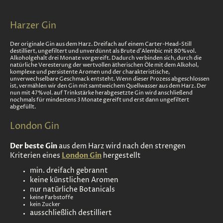
Harzer Gin
Der originale Gin aus dem Harz. Dreifach auf einem Carter-Head-Still
destilliert, ungefiltert und unverdünnt als Brute d’Alembic mit 80%vol.
Alkoholgehalt drei Monate vorgereift. Dadurch verbinden sich, durch die
natürliche Veresterung der wertvollen ätherischen Öle mit dem Alkohol,
komplexe und persistente Aromen und der charakteristische,
unverwechselbare Geschmack entsteht. Wenn dieser Prozess abgeschlossen
ist, vermählen wir den Gin mit samtweichem Quellwasser aus dem Harz. Der
nun mit 47%vol. auf Trinkstärke herabgesetzte Gin wird anschließend
nochmals für mindestens 3 Monate gereift und erst dann ungefiltert
abgefüllt.
London Gin
Der beste Gin
aus dem Harz wird nach den strengen
Kriterien eines
London Gin
hergestellt
min. dreifach gebrannt
keine künstlichen Aromen
nur natürliche Botanicals
keine Farbstoffe
kein Zucker
ausschließlich destilliert