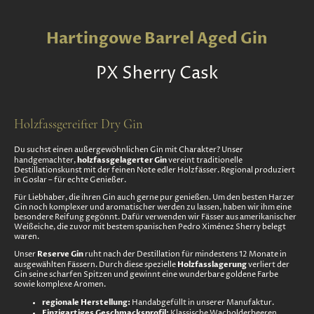
Hartingowe Barrel Aged Gin
PX
Sherry Cask
Holzfassgereifter Dry Gin
Du suchst einen außergewöhnlichen Gin mit Charakter? Unser
holzfassgelagerter Gin
handgemachter,
vereint traditionelle
Destillationskunst mit der feinen Note edler Holzfässer. Regional produziert
in Goslar – für echte Genießer.
Für Liebhaber, die ihren Gin auch gerne pur genießen. Um den besten Harzer
Gin noch komplexer und aromatischer werden zu lassen, haben wir ihm eine
besondere Reifung gegönnt. Dafür verwenden wir Fässer aus amerikanischer
Weißeiche, die zuvor mit bestem spanischen Pedro Ximénez Sherry belegt
waren.
Reserve Gin
Unser
ruht nach der Destillation für mindestens 12 Monate in
Holzfasslagerung
ausgewählten Fässern. Durch diese spezielle
verliert der
Gin seine scharfen Spitzen und gewinnt eine wunderbare goldene Farbe
sowie komplexe Aromen.
regionale Herstellung:
Handabgefüllt in unserer Manufaktur.
Einzigartiges Geschmacksprofil:
Klassische Wacholderbeeren