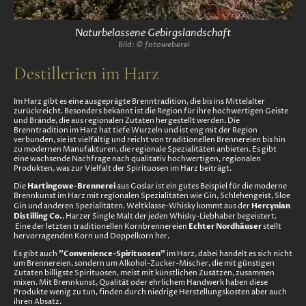
Naturbelassene Gebirgslandschaft
Bild: © fotoweberei
Destillerien im Harz
Im Harz gibt es eine ausgeprägte Brenntradition, die bis ins Mittelalter
zurückreicht. Besonders bekannt ist die Region für ihre hochwertigen Geiste
und Brände, die aus regionalen Zutaten hergestellt werden. Die
Brenntradition im Harz hat tiefe Wurzeln und ist eng mit der Region
verbunden, sie ist vielfältig und reicht von traditionellen Brennereien bis hin
zu modernen Manufakturen, die regionale Spezialitäten anbieten. Es gibt
eine wachsende Nachfrage nach qualitativ hochwertigen, regionalen
Produkten, was zur Vielfalt der Spirituosen im Harz beiträgt.
Hartingowe-Brennerei
Die
aus Goslar ist ein gutes Beispiel für die moderne
Brennkunst im Harz mit regionalen Spezialitäten wie Gin, Schlehengeist, Sloe
Hercynian
Gin und anderen Spezialitäten. Weltklasse-Whisky kommt aus der
Distilling Co.
, Harzer Single Malt der jeden Whisky-Liebhaber begeistert.
Echter Nordhäuser
Eine der letzten traditionellen Kornbrennereien
stellt
hervorragenden Korn und Doppelkorn her.
"Convenience-Spirituosen"
Es gibt auch
im Harz, dabei handelt es sich nicht
um Brennereien, sondern um Alkohol-Zucker-Mischer, die mit günstigen
Zutaten billigste Spirituosen, meist mit künstlichen Zusätzen, zusammen
mixen. Mit Brennkunst, Qualität oder ehrlichem Handwerk haben diese
Produkte wenig zu tun, finden durch niedrige Herstellungskosten aber auch
ihren Absatz.