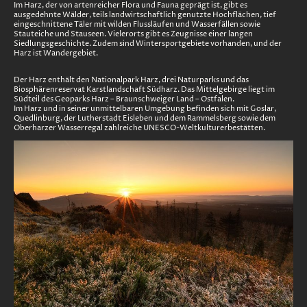
Im Harz, der von artenreicher Flora und Fauna geprägt ist, gibt es
ausgedehnte Wälder, teils landwirtschaftlich genutzte Hochflächen, tief
eingeschnittene Täler mit wilden Flussläufen und Wasserfällen sowie
Stauteiche und Stauseen. Vielerorts gibt es Zeugnisse einer langen
Siedlungsgeschichte. Zudem sind Wintersportgebiete vorhanden, und der
Harz ist Wandergebiet.
Der Harz enthält den Nationalpark Harz, drei Naturparks und das
Biosphärenreservat Karstlandschaft Südharz. Das Mittelgebirge liegt im
Südteil des Geoparks Harz – Braunschweiger Land – Ostfalen.
Im Harz und in seiner unmittelbaren Umgebung befinden sich mit Goslar,
Quedlinburg, der Lutherstadt Eisleben und dem Rammelsberg sowie dem
Oberharzer Wasserregal zahlreiche UNESCO-Weltkulturerbestätten.