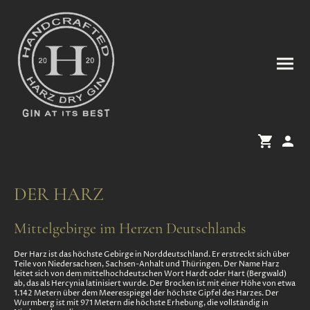
DER HARZ
Mittelgebirge im Herzen Deutschlands
Der Harz ist das höchste Gebirge in Norddeutschland. Er erstreckt sich über
Teile von Niedersachsen, Sachsen-Anhalt und Thüringen. Der Name Harz
leitet sich von dem mittelhochdeutschen Wort Hardt oder Hart (Bergwald)
ab, das als Hercynia latinisiert wurde. Der Brocken ist mit einer Höhe von etwa
1.142 Metern über dem Meeresspiegel der höchste Gipfel des Harzes. Der
Wurmberg ist mit 971 Metern die höchste Erhebung, die vollständig in