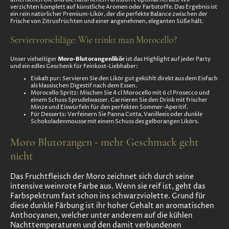
verzichten komplett auf künstliche Aromen oder Farbstoffe. Das Ergebnis ist
ein rein natürlicher Premium-Likör, der die perfekte Balance zwischen der
Frische von Zitrusfrüchten und einer angenehmen, eleganten Süße hält.
Serviervorschläge: Wie trinkt man Morocello?
Moro-Blutorangenlikör
Unser vielseitiger
ist das Highlight auf jeder Party
und ein edles Geschenk für Feinkost-Liebhaber:
Eiskalt pur: Servieren Sie den Likör gut gekühlt direkt aus dem Eisfach
als klassischen Digestif nach dem Essen.
Morocello Spritz: Mischen Sie 4 cl Morocello mit 6 cl Prosecco und
einem Schuss Sprudelwasser. Garnieren Sie den Drink mit frischer
Minze und Eiswürfeln für den perfekten Sommer-Aperitif.
Für Desserts: Verfeinern Sie Panna Cotta, Vanilleeis oder dunkle
Schokoladenmousse mit einem Schuss des gelborangen Likörs.
Moro Blutorangen - mehr Geschmack geht
nicht
Das Fruchtfleisch der Moro zeichnet sich durch seine
intensive weinrote Farbe aus. Wenn sie reif ist, geht das
Farbspektrum fast schon ins schwarzviolette. Grund für
diese dunkle Färbung ist ihr hoher Gehalt an aromatischen
Anthocyanen, welcher unter anderem auf die kühlen
Nachttemperaturen und den damit verbundenen