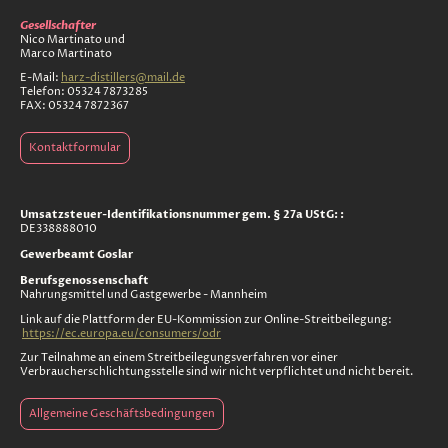
Gesellschafter
Nico Martinato und
Marco Martinato
E-Mail:
harz-distillers@mail.de
Telefon: 05324 7873285
FAX: 05324 7872367
Kontaktformular
Umsatzsteuer-Identifikationsnummer gem. § 27a UStG: :
DE338888010
Gewerbeamt Goslar
Berufsgenossenschaft
Nahrungsmittel und Gastgewerbe - Mannheim
Link auf die Plattform der EU-Kommission zur Online-Streitbeilegung:
https://ec.europa.eu/consumers/odr
Zur Teilnahme an einem Streitbeilegungsverfahren vor einer
Verbraucherschlichtungsstelle sind wir nicht verpflichtet und nicht bereit.
Allgemeine Geschäftsbedingungen