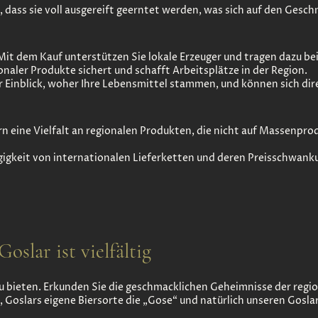
 dass sie voll ausgereift geerntet werden, was sich auf den Gesc
it dem Kauf unterstützen Sie lokale Erzeuger und tragen dazu bei,
onaler Produkte sichert und schafft Arbeitsplätze in der Region.
 Einblick, woher Ihre Lebensmittel stammen, und können sich dir
rn eine Vielfalt an regionalen Produkten, die nicht auf Massenpro
igkeit von internationalen Lieferketten und deren Preisschwan
slar ist vielfältig
u bieten. Erkunden Sie die geschmacklichen Geheimnisse der regio
, Goslars eigene Biersorte die „Gose“ und natürlich unseren Gosla